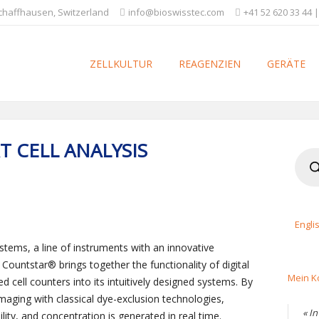
Schaffhausen, Switzerland
info@bioswisstec.com
+41 52 620 33 44 |
ZELLKULTUR
REAGENZIEN
GERÄTE
 CELL ANALYSIS
Produ
searc
Engli
stems, a line of instruments with an innovative
ountstar® brings together the functionality of digital
Mein K
cell counters into its intuitively designed systems. By
imaging with classical dye-exclusion technologies,
« I
lity, and concentration is generated in real time.