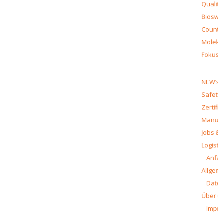
Quali
Biosw
Count
Molek
Fokus
NEW’s
Safet
Zerti
Manua
Jobs 
Logist
Anf
Allge
Dat
Über
Imp