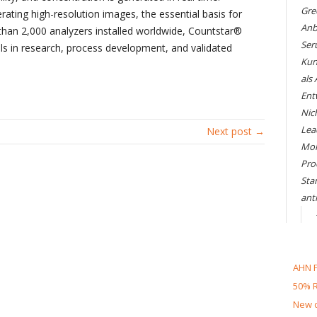
Gre
ating high-resolution images, the essential basis for
Anb
 than 2,000 analyzers installed worldwide, Countstar®
Ser
ls in research, process development, and validated
Kun
als
Ent
Nic
Lea
Next post →
Mol
Pro
Sta
ant
AHN F
50% R
New d