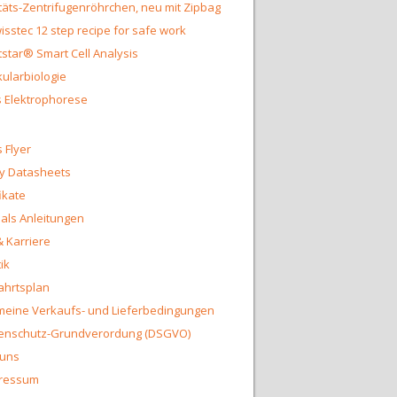
täts-Zentrifugenröhrchen, neu mit Zipbag
isstec 12 step recipe for safe work
star® Smart Cell Analysis
ularbiologie
 Elektrophorese
 Flyer
y Datasheets
fikate
ls Anleitungen
& Karriere
ik
ahrtsplan
meine Verkaufs- und Lieferbedingungen
enschutz-Grundverordung (DSGVO)
 uns
ressum