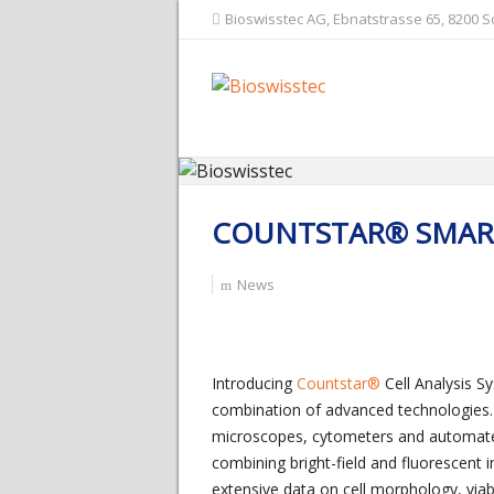
Bioswisstec AG, Ebnatstrasse 65, 8200 
COUNTSTAR® SMART
News
Introducing
Countstar®
Cell Analysis Sy
combination of advanced technologies. C
microscopes, cytometers and automated 
combining bright-field and fluorescent 
extensive data on cell morphology, viabi