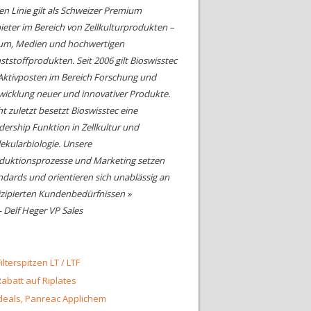
en Linie gilt als Schweizer Premium
ieter im Bereich von Zellkulturprodukten –
um, Medien und hochwertigen
ststoffprodukten. Seit 2006 gilt Bioswisstec
 Aktivposten im Bereich Forschung und
wicklung neuer und innovativer Produkte.
ht zuletzt besetzt Bioswisstec eine
dership Funktion in Zellkultur und
ekularbiologie. Unsere
duktionsprozesse und Marketing setzen
ndards und orientieren sich unablässig an
izipierten Kundenbedürfnissen »
- Delf Heger VP Sales
ilterspitzen LT / LTF
abatt auf Riplates
eals, Panreac Applichem