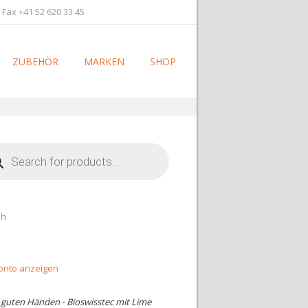
 Fax +41 52 620 33 45
ZUBEHÖR
MARKEN
SHOP
cts
h
sh
onto anzeigen
n guten Händen - Bioswisstec mit Lime