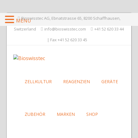
Bioswisstec AG, Ebnatstrasse 65, 8200 Schaffhausen,
MENU
Switzerland
info@bioswisstec.com
+41 52 620 33 44
| Fax +41 52 620 33 45
ZELLKULTUR
REAGENZIEN
GERÄTE
ZUBEHÖR
MARKEN
SHOP