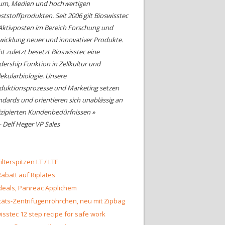
um, Medien und hochwertigen
ststoffprodukten. Seit 2006 gilt Bioswisstec
 Aktivposten im Bereich Forschung und
wicklung neuer und innovativer Produkte.
ht zuletzt besetzt Bioswisstec eine
dership Funktion in Zellkultur und
ekularbiologie. Unsere
duktionsprozesse und Marketing setzen
ndards und orientieren sich unablässig an
izipierten Kundenbedürfnissen »
- Delf Heger VP Sales
ilterspitzen LT / LTF
abatt auf Riplates
eals, Panreac Applichem
täts-Zentrifugenröhrchen, neu mit Zipbag
isstec 12 step recipe for safe work