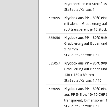
Kryoröhrchen mit Sternfuss
St./Beutel/Karton: 1
535055
Kryobox aus PP – 80°C ein
mit alphan. Graduierung auf
rot/ transparent je 10 Stück
535056
Kryobox aus PP – 80°C 9×9
Graduierung auf Boden und
x 78 mm
St./Beutel/Karton: 1 / 10
535057
Kryobox aus PP – 80°C 9×9
Graduierung auf Boden und
130 x 130 x 89 mm
St./Beutel/Karton: 1 / 10
535095
Kryobox aus PP – 80°C eins
aus PP 3×3 bis 10×10 CHF 
transparent, Dimensionen 
St./Beutel/Karton: 1 / 10