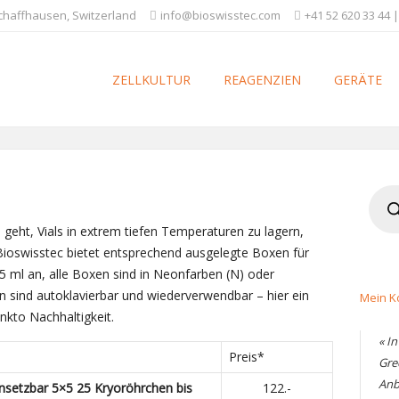
Schaffhausen, Switzerland
info@bioswisstec.com
+41 52 620 33 44 |
ZELLKULTUR
REAGENZIEN
GERÄTE
Produ
searc
geht, Vials in extrem tiefen Temperaturen zu lagern,
 Bioswisstec bietet entsprechend ausgelegte Boxen für
5 ml an, alle Boxen sind in Neonfarben (N) oder
n sind autoklavierbar und wiederverwendbar – hier ein
Mein K
nkto Nachhaltigkeit.
« I
Preis*
Gre
Anb
insetzbar 5×5 25 Kryoröhrchen
bis
122.-