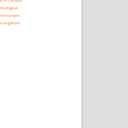
e of Conduct
hhaltigkeit
tleistungen
erangebote