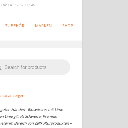
 Fax +41 52 620 33 45
ZUBEHÖR
MARKEN
SHOP
cts
h
onto anzeigen
n guten Händen - Bioswisstec mit Lime
en Linie gilt als Schweizer Premium
ieter im Bereich von Zellkulturprodukten –