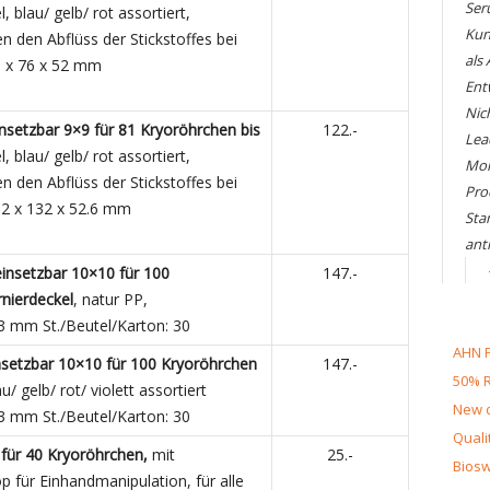
Ser
, blau/ gelb/ rot assortiert,
Kun
 den Abflüss der Stickstoffes bei
als
 x 76 x 52 mm
Ent
Nic
nsetzbar 9×9 für 81 Kryoröhrchen
bis
122.-
Lea
 blau/ gelb/ rot assortiert,
Mol
 den Abflüss der Stickstoffes bei
Pro
2 x 132 x 52.6 mm
Sta
ant
insetzbar 10×10 für 100
147.-
nierdeckel
, natur PP,
3 mm St./Beutel/Karton: 30
AHN F
nsetzbar 10×10 für 100 Kryoröhrchen
147.-
50% R
au/ gelb/ rot/ violett assortiert
New d
3 mm St./Beutel/Karton: 30
Quali
 für 40 Kryoröhrchen,
mit
25.-
Biosw
für Einhandmanipulation, für alle