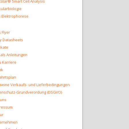
star® Smart Cell Analysis
ularbiologie
 Elektrophorese
 Flyer
y Datasheets
fikate
ls Anleitungen
& Karriere
ik
ahrtsplan
meine Verkaufs- und Lieferbedingungen
enschutz-Grundverordung (DSGVO)
 uns
ressum
ur
ernehmen