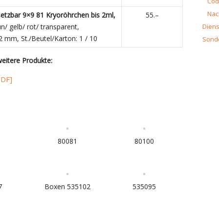
Cod
Nac
setzbar 9×9 81 Kryoröhrchen
bis 2ml
,
55.–
ün/ gelb/ rot/ transparent,
Diens
 mm, St./Beutel/Karton: 1 / 10
Sond
eitere Produkte:
PDF]
5
80081
80100
7
Boxen 535102
535095