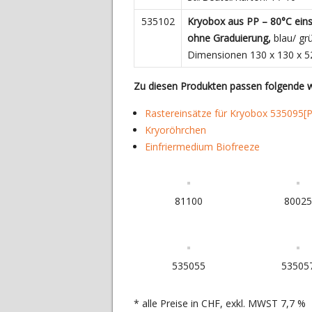
535102
Kryobox aus PP – 80°C ein
ohne Graduierung,
blau/ gr
Dimensionen 130 x 130 x 52
Zu diesen Produkten passen folgende w
Rastereinsätze für Kryobox 535095[
Kryoröhrchen
Einfriermedium Biofreeze
81100
8002
535055
53505
* alle Preise in CHF, exkl. MWST 7,7 %