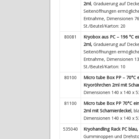
2ml
, Graduierung auf Deckel
Seitenöffnungen ermöglichen
Entnahme, Dimensionen 76
St./Beutel/Karton: 20
80081
Kryobox aus PC – 196 °C ei
2ml
,
Graduierung auf Deckel,
Seitenöffnungen ermöglichen
Entnahme, Dimensionen 13
St./Beutel/Karton: 10
80100
Micro tube Box PP – 70°C e
Kryoröhrchen 2ml mit Schar
Dimensionen 140 x 140 x 5
81100
Micro tube Box PP 70°C ei
2ml mit Scharnierdeckel
, bl
Dimensionen 140 x 140 x 5
535040
Kryohandling Rack PC blau,
Gumminoppen und Drehstop 