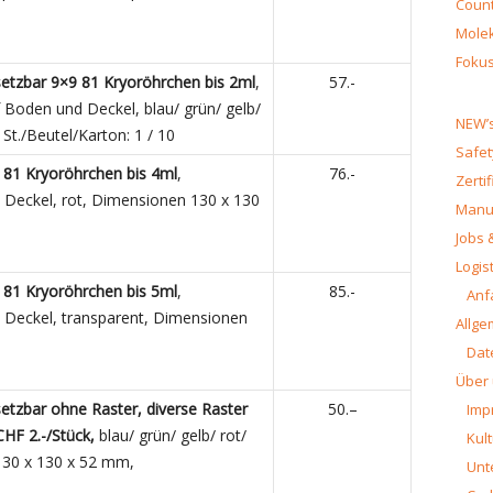
Count
Molek
Fokus
setzbar 9×9 81 Kryoröhrchen
bis 2ml
,
57.-
 Boden und Deckel, blau/ grün/ gelb/
NEW’s
 St./Beutel/Karton: 1 / 10
Safet
 81 Kryoröhrchen
bis 4ml
,
76.-
Zerti
 Deckel, rot, Dimensionen 130 x 130
Manua
Jobs 
Logist
 81 Kryoröhrchen
bis 5ml
,
85.-
Anf
 Deckel, transparent, Dimensionen
Allge
Dat
Über
etzbar ohne Raster, diverse Raster
50.–
Imp
CHF 2.-/Stück,
blau/ grün/ gelb/ rot/
Kult
130 x 130 x 52 mm,
Unt