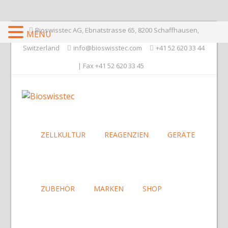
Bioswisstec AG, Ebnatstrasse 65, 8200 Schaffhausen,
MENU
Switzerland
info@bioswisstec.com
+41 52 620 33 44
| Fax +41 52 620 33 45
ZELLKULTUR
REAGENZIEN
GERÄTE
ZUBEHÖR
MARKEN
SHOP