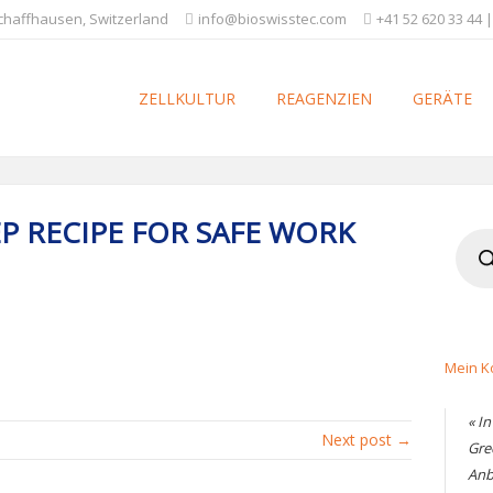
Schaffhausen, Switzerland
info@bioswisstec.com
+41 52 620 33 44 |
ZELLKULTUR
REAGENZIEN
GERÄTE
EP RECIPE FOR SAFE WORK
Produ
searc
Mein K
« I
Next post →
Gre
Anb