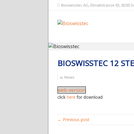
Bioswisstec AG, Ebnatstrasse 65, 8200 
BIOSWISSTEC 12 ST
News
web-version
click
here
for download
← Previous post