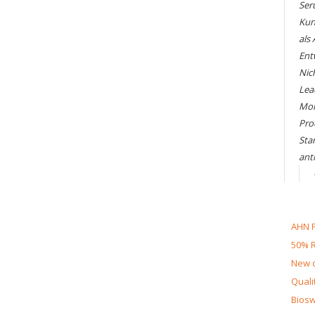
Ser
Kun
als
Ent
Nic
Lea
Mol
Pro
Sta
ant
AHN F
50% R
New d
Quali
Biosw