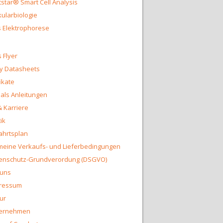
star® Smart Cell Analysis
ularbiologie
 Elektrophorese
 Flyer
y Datasheets
fikate
ls Anleitungen
& Karriere
ik
ahrtsplan
meine Verkaufs- und Lieferbedingungen
enschutz-Grundverordung (DSGVO)
 uns
ressum
ur
ernehmen