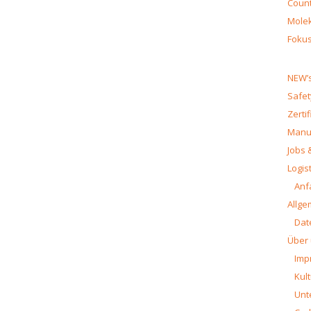
Count
Molek
Fokus
NEW’s
Safet
Zerti
Manua
Jobs 
Logist
Anf
Allge
Dat
Über
Imp
Kult
Unt