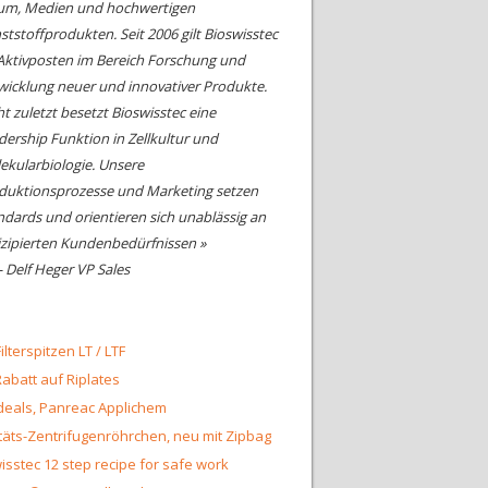
um, Medien und hochwertigen
ststoffprodukten. Seit 2006 gilt Bioswisstec
 Aktivposten im Bereich Forschung und
wicklung neuer und innovativer Produkte.
ht zuletzt besetzt Bioswisstec eine
dership Funktion in Zellkultur und
ekularbiologie. Unsere
duktionsprozesse und Marketing setzen
ndards und orientieren sich unablässig an
izipierten Kundenbedürfnissen »
- Delf Heger VP Sales
ilterspitzen LT / LTF
abatt auf Riplates
eals, Panreac Applichem
täts-Zentrifugenröhrchen, neu mit Zipbag
isstec 12 step recipe for safe work