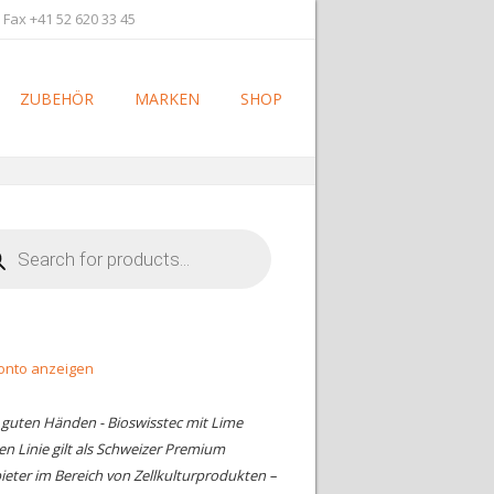
 Fax +41 52 620 33 45
ZUBEHÖR
MARKEN
SHOP
cts
h
onto anzeigen
n guten Händen - Bioswisstec mit Lime
en Linie gilt als Schweizer Premium
ieter im Bereich von Zellkulturprodukten –