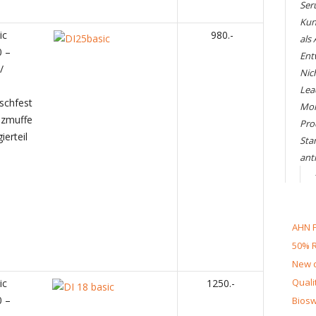
Ser
Kun
ic
980.-
als
0 –
Ent
/
Nic
Lea
schfest
Mol
uzmuffe
Pro
erteil
Sta
ant
AHN F
50% R
New d
Quali
ic
1250.-
0 –
Biosw