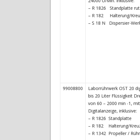
24000 U/Min. Inklusive:
– R 1826 Standplatte rut
– R 182 Halterung/Kre
– S 18 N Dispersier-Wer
99008800
Laborrührwerk OST 20 digi
bis 20 Liter Flüssigkeit D
von 60 – 2000 min -1, mit
Digitalanzeige, inklusive:
– R 1826 Standplatte
– R 182 Halterung/Kreu
– R 1342 Propeller / Rühr