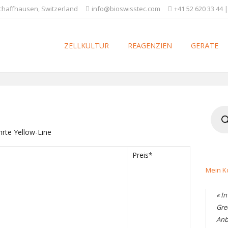
Schaffhausen, Switzerland
info@bioswisstec.com
+41 52 620 33 44 |
ZELLKULTUR
REAGENZIEN
GERÄTE
Produ
searc
hrte Yellow-Line
Preis*
Mein K
« I
Gre
Anb