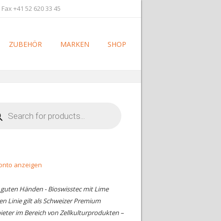
 Fax +41 52 620 33 45
ZUBEHÖR
MARKEN
SHOP
cts
h
onto anzeigen
n guten Händen - Bioswisstec mit Lime
en Linie gilt als Schweizer Premium
ieter im Bereich von Zellkulturprodukten –