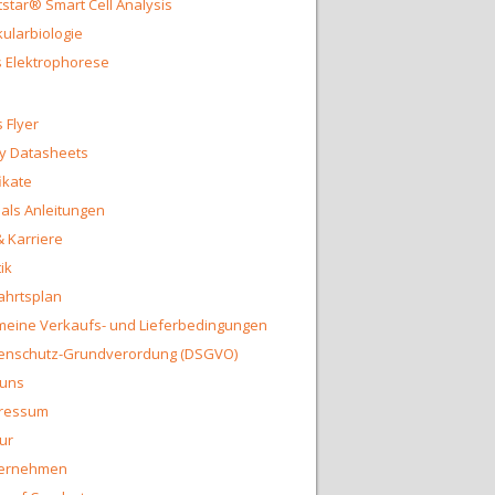
star® Smart Cell Analysis
ularbiologie
 Elektrophorese
 Flyer
y Datasheets
fikate
ls Anleitungen
& Karriere
ik
ahrtsplan
meine Verkaufs- und Lieferbedingungen
enschutz-Grundverordung (DSGVO)
 uns
ressum
ur
ernehmen