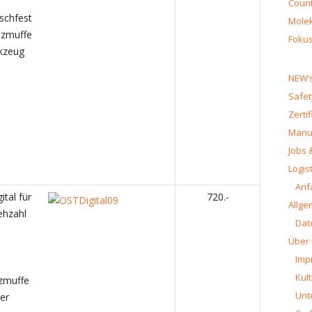
Count
schfest
Molek
uzmuffe
Fokus
kzeug
NEW’s
Safet
Zerti
Manua
Jobs 
Logist
Anf
tal für
720.-
Allge
rehzahl
Dat
Über
Imp
Kult
zmuffe
Unt
er