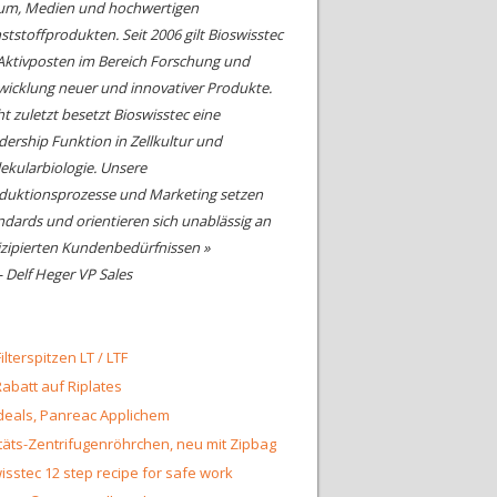
um, Medien und hochwertigen
ststoffprodukten. Seit 2006 gilt Bioswisstec
 Aktivposten im Bereich Forschung und
wicklung neuer und innovativer Produkte.
ht zuletzt besetzt Bioswisstec eine
dership Funktion in Zellkultur und
ekularbiologie. Unsere
duktionsprozesse und Marketing setzen
ndards und orientieren sich unablässig an
izipierten Kundenbedürfnissen »
- Delf Heger VP Sales
ilterspitzen LT / LTF
abatt auf Riplates
eals, Panreac Applichem
täts-Zentrifugenröhrchen, neu mit Zipbag
isstec 12 step recipe for safe work