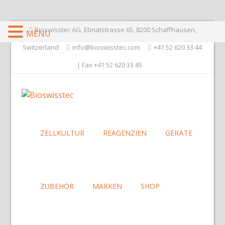
Bioswisstec AG, Ebnatstrasse 65, 8200 Schaffhausen,
MENU
Switzerland
info@bioswisstec.com
+41 52 620 33 44
| Fax +41 52 620 33 45
ZELLKULTUR
REAGENZIEN
GERÄTE
ZUBEHÖR
MARKEN
SHOP