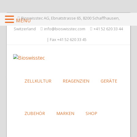
Bioswisstec AG, Ebnatstrasse 65, 8200 Schaffhausen,
MENU
Switzerland
info@bioswisstec.com
+41 52 620 33 44
| Fax +41 52 620 33 45
ZELLKULTUR
REAGENZIEN
GERÄTE
ZUBEHÖR
MARKEN
SHOP