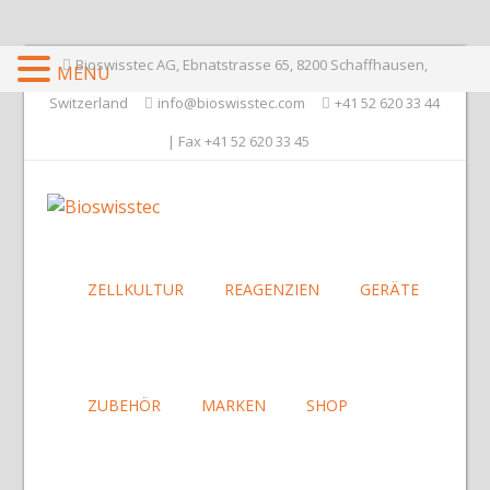
Bioswisstec AG, Ebnatstrasse 65, 8200 Schaffhausen,
MENU
Switzerland
info@bioswisstec.com
+41 52 620 33 44
| Fax +41 52 620 33 45
ZELLKULTUR
REAGENZIEN
GERÄTE
ZUBEHÖR
MARKEN
SHOP