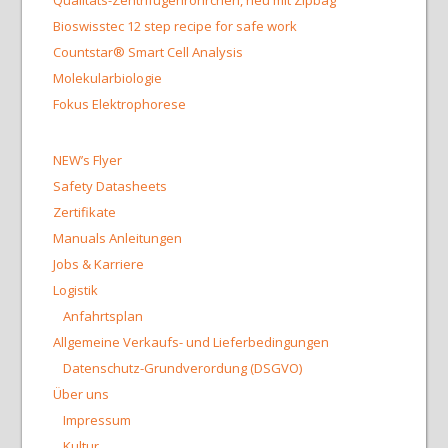
Qualitäts-Zentrifugenröhrchen, neu mit Zipbag
Bioswisstec 12 step recipe for safe work
Countstar® Smart Cell Analysis
Molekularbiologie
Fokus Elektrophorese
NEW’s Flyer
Safety Datasheets
Zertifikate
Manuals Anleitungen
Jobs & Karriere
Logistik
Anfahrtsplan
Allgemeine Verkaufs- und Lieferbedingungen
Datenschutz-Grundverordung (DSGVO)
Über uns
Impressum
Kultur