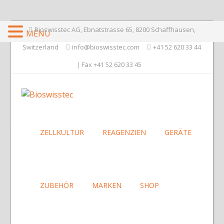
Bioswisstec AG, Ebnatstrasse 65, 8200 Schaffhausen,
MENU
Switzerland
info@bioswisstec.com
+41 52 620 33 44
| Fax +41 52 620 33 45
ZELLKULTUR
REAGENZIEN
GERÄTE
ZUBEHÖR
MARKEN
SHOP