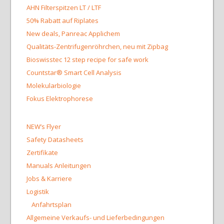
AHN Filterspitzen LT / LTF
50% Rabatt auf Riplates
New deals, Panreac Applichem
Qualitäts-Zentrifugenröhrchen, neu mit Zipbag
Bioswisstec 12 step recipe for safe work
Countstar® Smart Cell Analysis
Molekularbiologie
Fokus Elektrophorese
NEW’s Flyer
Safety Datasheets
Zertifikate
Manuals Anleitungen
Jobs & Karriere
Logistik
Anfahrtsplan
Allgemeine Verkaufs- und Lieferbedingungen