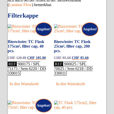
sich auch bei der Arbeit in der Sterilwerkbank
(
Laminar Flow
) bemerkbar.
Filterkappe
Angebot!
Angebot!
Bioswisstec TC Flask
Bioswisstec TC Flask
175cm², filter cap, 40
25cm², filter cap, 200
pcs.
pcs.
Ursprünglicher
Aktueller
Ursprünglicher
Aktueller
CHF
120.00
CHF
105.00
CHF
95.60
CHF
85.60
Preis
Preis
Preis
Preis
REF
900175 / SPL
REF
900025 / SPL
war:
ist:
war:
ist:
71175 / Sem 6220 / DD
70025 / Sem 6218 / DD
CHF 120.00
CHF 105.00.
CHF 95.60
CHF 85.60.
330015
330011
In den Warenkorb
In den Warenkorb
Angebot!