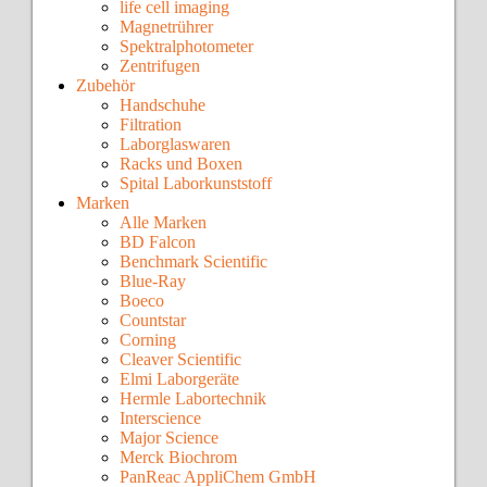
life cell imaging
Magnetrührer
Spektralphotometer
Zentrifugen
Zubehör
Handschuhe
Filtration
Laborglaswaren
Racks und Boxen
Spital Laborkunststoff
Marken
Alle Marken
BD Falcon
Benchmark Scientific
Blue-Ray
Boeco
Countstar
Corning
Cleaver Scientific
Elmi Laborgeräte
Hermle Labortechnik
Interscience
Major Science
Merck Biochrom
PanReac AppliChem GmbH