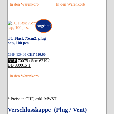
In den Warenkorb
In den Warenkorb
Angebot!
TC Flask 75cm2, plug
cap, 100 pcs.
Ursprünglicher
Aktueller
CHF
129.00
CHF
110.00
Preis
Preis
REF
70075 / Sem 6219 /
war:
ist:
DD 330015-1
CHF 129.00
CHF 110.00.
In den Warenkorb
* Preise in CHF, exkl. MWST
Verschlusskappe (Plug / Vent)