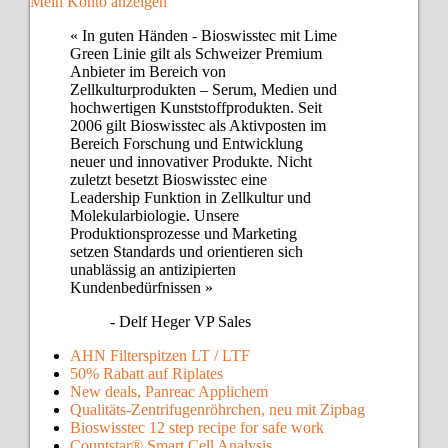
Mein Konto anzeigen
« In guten Händen - Bioswisstec mit Lime
Green Linie gilt als Schweizer Premium
Anbieter im Bereich von
Zellkulturprodukten – Serum, Medien und
hochwertigen Kunststoffprodukten. Seit
2006 gilt Bioswisstec als Aktivposten im
Bereich Forschung und Entwicklung
neuer und innovativer Produkte. Nicht
zuletzt besetzt Bioswisstec eine
Leadership Funktion in Zellkultur und
Molekularbiologie. Unsere
Produktionsprozesse und Marketing
setzen Standards und orientieren sich
unablässig an antizipierten
Kundenbedürfnissen »
- Delf Heger VP Sales
AHN Filterspitzen LT / LTF
50% Rabatt auf Riplates
New deals, Panreac Applichem
Qualitäts-Zentrifugenröhrchen, neu mit Zipbag
Bioswisstec 12 step recipe for safe work
Countstar® Smart Cell Analysis