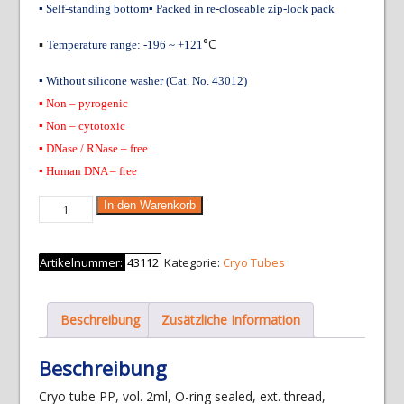
▪ Self-standing bottom
▪ Packed in re-closeable zip-lock pack
▪
°C
Temperature range: -196 ~ +121
▪ Without silicone washer (Cat. No. 43012)
▪ Non – pyrogenic
▪ Non – cytotoxic
▪ DNase / RNase – free
▪ Human DNA – free
Cryo
In den Warenkorb
tube
PP,
Artikelnummer:
43112
Kategorie:
Cryo Tubes
vol.
2ml,
500
Beschreibung
Zusätzliche Information
pcs.
Menge
Beschreibung
Cryo tube PP, vol. 2ml, O-ring sealed, ext. thread,