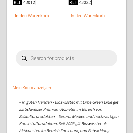
Preis
Preis
Preis
Preis
REF
43012
REF
43022
war:
ist:
war:
ist:
CHF 155.00
CHF 124.00.
CHF 142.00
CHF 114.00.
In den Warenkorb
In den Warenkorb
Products
search
Mein Konto anzeigen
« In guten Händen - Bioswisstec mit Lime Green Linie gilt
als Schweizer Premium Anbieter im Bereich von
Zellkulturprodukten – Serum, Medien und hochwertigen
Kunststoffprodukten. Seit 2006 gilt Bioswisstec als
Aktivposten im Bereich Forschung und Entwicklung