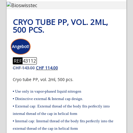
CRYO TUBE PP, VOL. 2ML,
500 PCS.
Angebot!
REF
43112
Ursprünglicher
Aktueller
CHF
143.00
CHF
114.00
Preis
Preis
Cryo tube PP, vol. 2ml, 500 pcs.
war:
ist:
CHF 143.00
CHF 114.00.
▪ Use only in vapor-phased liquid nitrogen
▪ Distinctive external & Internal cap design.
▪ External cap: External thread of the body fits perfectly into
internal thread of the cap in helical form
▪ Internal cap: Internal thread of the body fits perfectly into the
external thread of the cap in helical form