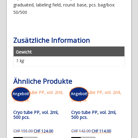
graduated, labeling field, round. base, pcs. bag/box:
50/500
Zusätzliche Information
Gewicht
1 kg
Ähnliche Produkte
Angebot!
Angebot!
Cryo tube PP, vol. 2ml,
Cryo tube PP, vol. 2ml,
500 pcs.
500 pcs.
Ursprünglicher
Aktueller
Ursprünglicher
Aktueller
CHF
155.00
CHF
124.00
CHF
142.00
CHF
114.00