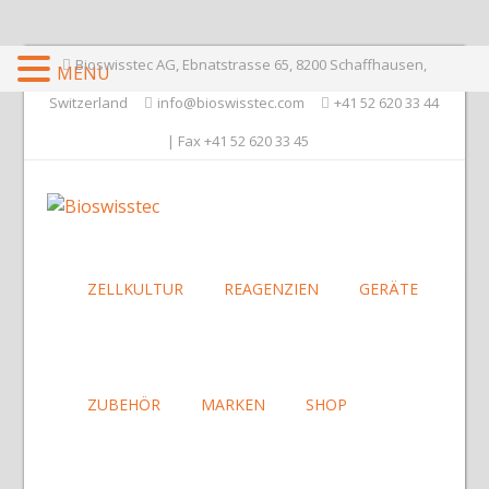
Bioswisstec AG, Ebnatstrasse 65, 8200 Schaffhausen,
MENU
Switzerland
info@bioswisstec.com
+41 52 620 33 44
| Fax +41 52 620 33 45
ZELLKULTUR
REAGENZIEN
GERÄTE
ZUBEHÖR
MARKEN
SHOP