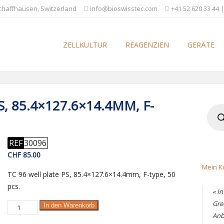
Schaffhausen, Switzerland
info@bioswisstec.com
+41 52 620 33 44 |
ZELLKULTUR
REAGENZIEN
GERÄTE
, 85.4×127.6×14.4MM, F-
Produ
searc
REF
30096
CHF
85.00
Mein K
TC 96 well plate PS, 85.4×127.6×14.4mm, F-type, 50
pcs.
« I
Gre
TC
In den Warenkorb
Anb
96