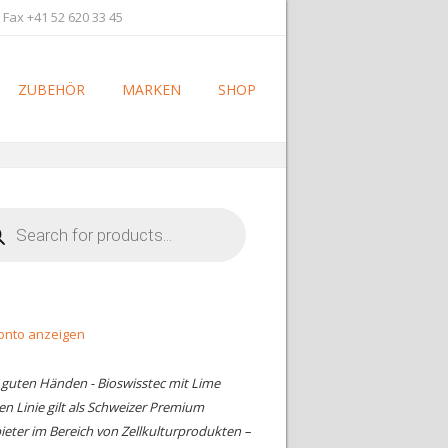
 Fax +41 52 620 33 45
ZUBEHÖR
MARKEN
SHOP
cts
h
onto anzeigen
n guten Händen - Bioswisstec mit Lime
en Linie gilt als Schweizer Premium
ieter im Bereich von Zellkulturprodukten –