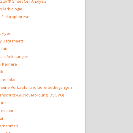
star® Smart Cell Analysis
ularbiologie
 Elektrophorese
 Flyer
y Datasheets
fikate
ls Anleitungen
& Karriere
ik
ahrtsplan
meine Verkaufs- und Lieferbedingungen
enschutz-Grundverordung (DSGVO)
 uns
ressum
ur
ernehmen