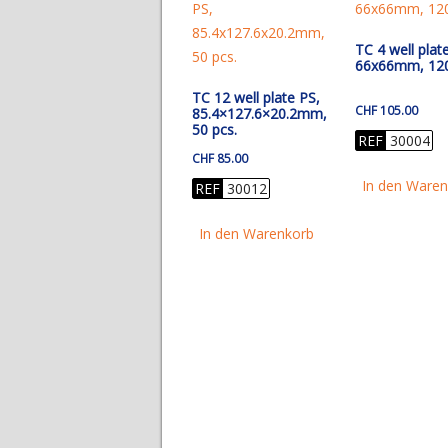
TC 4 well plat
66x66mm, 120
TC 12 well plate PS,
CHF
105.00
85.4×127.6×20.2mm,
50 pcs.
REF
30004
CHF
85.00
In den Ware
REF
30012
In den Warenkorb