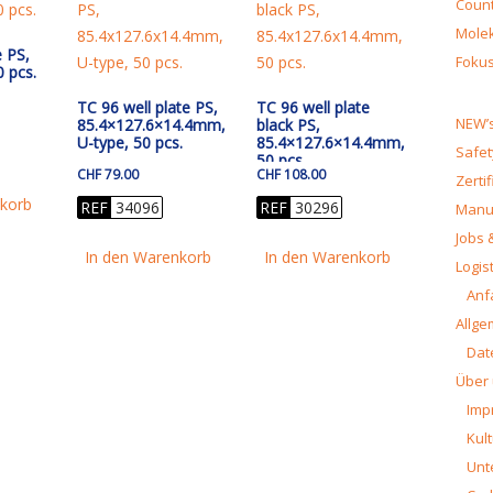
Count
Molek
e PS,
Fokus
 pcs.
TC 96 well plate PS,
TC 96 well plate
NEW’s
85.4×127.6×14.4mm,
black PS,
U-type, 50 pcs.
85.4×127.6×14.4mm,
Safet
50 pcs.
CHF
79.00
CHF
108.00
Zerti
nkorb
REF
34096
REF
30296
Manua
Jobs 
In den Warenkorb
In den Warenkorb
Logist
Anf
Allge
Dat
Über
Imp
Kult
Unt