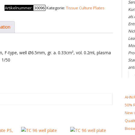
Ser
well
Artikelnummer:
30096
Kategorie:
Tissue Culture Plates
Kun
plate
als
PS,
Ent
85.4x127.6x14.4mm,
mation
Nic
F-
Lea
type,
Mol
50
, F-type, well Ø6.5mm, gr. a. 0.33cm², vol. 0.2ml, plasma
Pro
pcs.
: 1/50
Sta
Menge
ant
AHN F
50% R
New d
Quali
Biosw