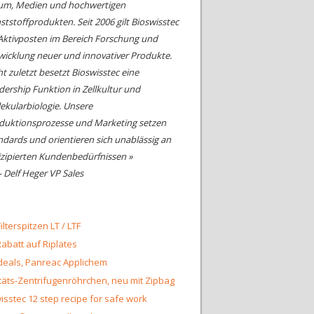
um, Medien und hochwertigen
ststoffprodukten. Seit 2006 gilt Bioswisstec
 Aktivposten im Bereich Forschung und
wicklung neuer und innovativer Produkte.
ht zuletzt besetzt Bioswisstec eine
dership Funktion in Zellkultur und
ekularbiologie. Unsere
duktionsprozesse und Marketing setzen
ndards und orientieren sich unablässig an
izipierten Kundenbedürfnissen »
- Delf Heger VP Sales
ilterspitzen LT / LTF
abatt auf Riplates
eals, Panreac Applichem
täts-Zentrifugenröhrchen, neu mit Zipbag
isstec 12 step recipe for safe work