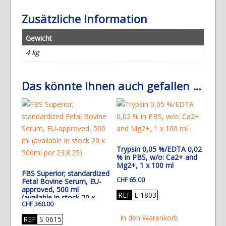
Zusätzliche Information
Gewicht
4 kg
Das könnte Ihnen auch gefallen …
Trypsin 0,05 %/EDTA 0,02
% in PBS, w/o: Ca2+ and
Mg2+, 1 x 100 ml
FBS Superior; standardized
CHF
65.00
Fetal Bovine Serum, EU-
approved, 500 ml
REF
L 1803
(available in stock 20 x
CHF
360.00
500ml per 23.8.25)
In den Warenkorb
REF
S 0615