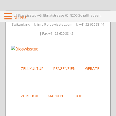
Bioswisstec AG, Ebnatstrasse 65, 8200 Schaffhausen,
MENU
Switzerland
info@bioswisstec.com
+41 52 620 33 44
| Fax +41 52 620 33 45
ZELLKULTUR
REAGENZIEN
GERÄTE
ZUBEHÖR
MARKEN
SHOP