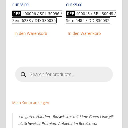
CHF
85.00
CHF
95.00
REF
400096 / SPL 30096 /
REF
400048 / SPL 30048 /
Sem 6233 / DD 330035
Sem 6484 / DD 330032
In den Warenkorb
In den Warenkorb
Products
search
Mein Konto anzeigen
« In guten Händen - Bioswisstec mit Lime Green Linie gilt
als Schweizer Premium Anbieter im Bereich von