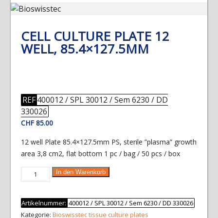
CELL CULTURE PLATE 12
WELL, 85.4×127.5MM
REF
400012 / SPL 30012 / Sem 6230 / DD
330026
CHF
85.00
12 well Plate 85.4×127.5mm PS, sterile ”plasma” growth
area 3,8 cm2, flat bottom 1 pc / bag / 50 pcs / box
Cell
In den Warenkorb
Culture
Plate
Artikelnummer:
400012 / SPL 30012 / Sem 6230 / DD 330026
12
Kategorie:
Bioswisstec tissue culture plates