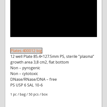
Plates 400012 big
12 well Plate 85.4×127.5mm PS, sterile ”plasma”
growth area 3,8 cm2, flat bottom
Non – pyrogenic
Non – cytotoxic
DNase/RNase/DNA – free
PS USP 6 SAL 10-6
1 pc / bag / 50 pcs / box