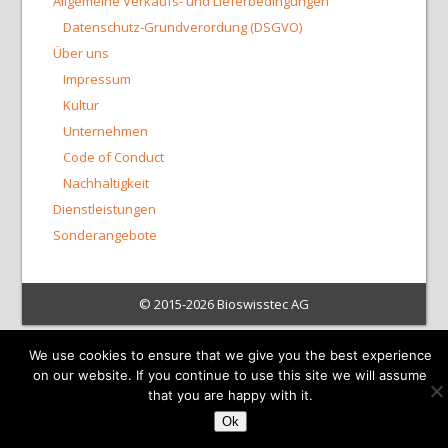
Allgemeine Verkaufs- und Lieferbedingungen
Datenschutz-Grundverordung (DSGVO)
Über uns
Impressum
Kultur
Unternehmen
Code of Conduct
Nachhaltigkeit
Dienstleistungen
Sonderangebote
© 2015-2026 Bioswisstec AG
We use cookies to ensure that we give you the best experience
on our website. If you continue to use this site we will assume
that you are happy with it.
Ok