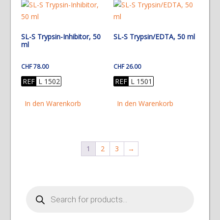
SL-S Trypsin-Inhibitor, 50
SL-S Trypsin/EDTA, 50 ml
ml
CHF
78.00
CHF
26.00
REF
L 1502
REF
L 1501
In den Warenkorb
In den Warenkorb
1
2
3
→
Products
search