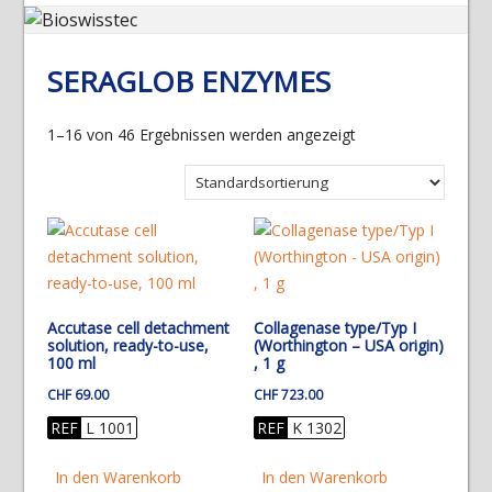
SERAGLOB ENZYMES
1–16 von 46 Ergebnissen werden angezeigt
Accutase cell detachment
Collagenase type/Typ I
solution, ready-to-use,
(Worthington – USA origin)
100 ml
, 1 g
CHF
69.00
CHF
723.00
REF
L 1001
REF
K 1302
In den Warenkorb
In den Warenkorb