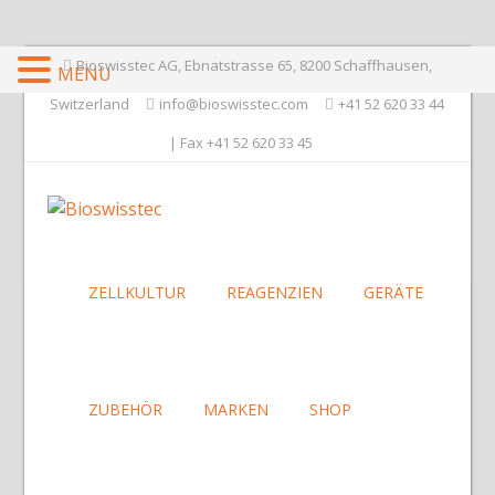
Bioswisstec AG, Ebnatstrasse 65, 8200 Schaffhausen,
MENU
Switzerland
info@bioswisstec.com
+41 52 620 33 44
| Fax +41 52 620 33 45
ZELLKULTUR
REAGENZIEN
GERÄTE
ZUBEHÖR
MARKEN
SHOP