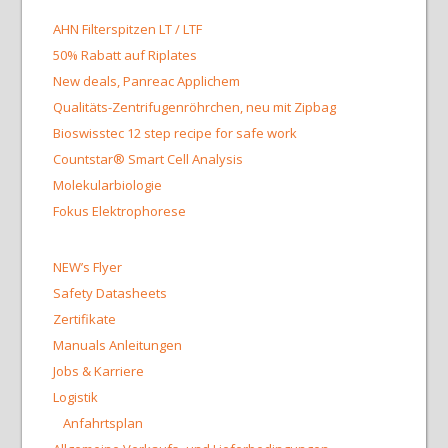
AHN Filterspitzen LT / LTF
50% Rabatt auf Riplates
New deals, Panreac Applichem
Qualitäts-Zentrifugenröhrchen, neu mit Zipbag
Bioswisstec 12 step recipe for safe work
Countstar® Smart Cell Analysis
Molekularbiologie
Fokus Elektrophorese
NEW’s Flyer
Safety Datasheets
Zertifikate
Manuals Anleitungen
Jobs & Karriere
Logistik
Anfahrtsplan