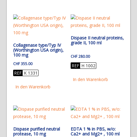
Dispase II neutral proteins,
grade II, 100 ml
Collagenase type/Typ IV
(Worthington USA origin),
100 mg
CHF
280.00
CHF
355.00
REF
H 1002
REF
K 1331
In den Warenkorb
In den Warenkorb
Dispase purified neutral
EDTA 1 % in PBS, w/o:
protease, 10 mg
Ca2+ and Mg2+ , 100 ml