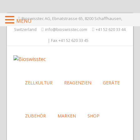
Bioswisstec AG, Ebnatstrasse 65, 8200 Schaffhausen,
MENU
Switzerland
info@bioswisstec.com
+41 52 620 33 44
| Fax +41 52 620 33 45
ZELLKULTUR
REAGENZIEN
GERÄTE
ZUBEHÖR
MARKEN
SHOP