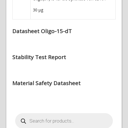
30
µ
g
Datasheet Oligo-15-dT
Stability Test Report
Material Safety Datasheet
Products
search