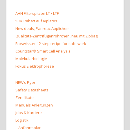
AHN Filterspitzen LT / LTF
50% Rabatt auf Riplates
New deals, Panreac Applichem
Qualitäts-Zentrifugenröhrchen, neu mit Zipbag
Bioswisstec 12 step recipe for safe work
Countstar® Smart Cell Analysis
Molekularbiologie
Fokus Elektrophorese
NEW’s Flyer
Safety Datasheets
Zertifikate
Manuals Anleitungen
Jobs & Karriere
Logistik
Anfahrtsplan