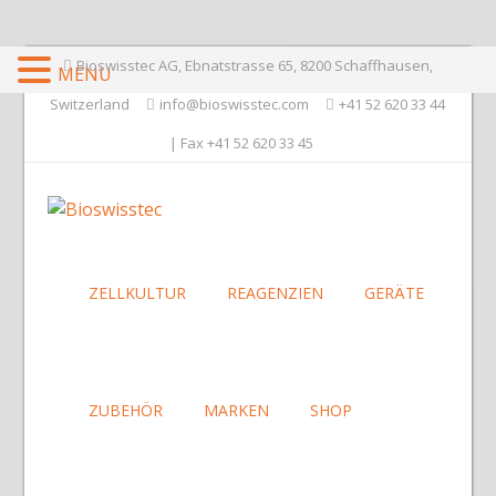
Bioswisstec AG, Ebnatstrasse 65, 8200 Schaffhausen,
MENU
Switzerland
info@bioswisstec.com
+41 52 620 33 44
| Fax +41 52 620 33 45
ZELLKULTUR
REAGENZIEN
GERÄTE
ZUBEHÖR
MARKEN
SHOP