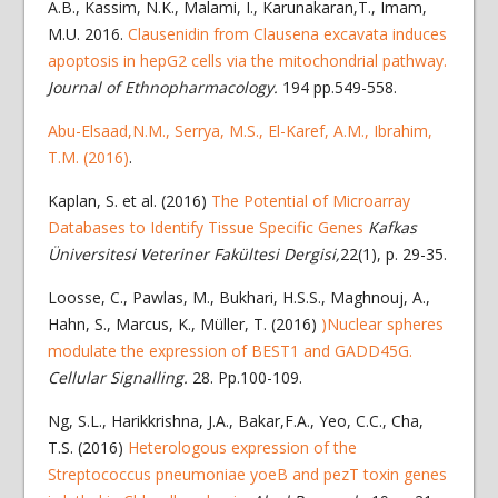
A.B., Kassim, N.K., Malami, I., Karunakaran,T., Imam,
M.U. 2016.
Clausenidin from Clausena excavata induces
apoptosis in hepG2 cells via the mitochondrial pathway.
Journal of Ethnopharmacology.
194 pp.549-558.
Abu-Elsaad,N.M., Serrya, M.S., El-Karef, A.M., Ibrahim,
T.M. (2016)
.
Kaplan, S. et al. (2016)
The Potential of Microarray
Databases to Identify Tissue Specific Genes
Kafkas
Üniversitesi Veteriner Fakültesi Dergisi,
22(1), p. 29-35.
Loosse, C., Pawlas, M., Bukhari, H.S.S., Maghnouj, A.,
Hahn, S., Marcus, K., Müller, T. (2016)
)Nuclear spheres
modulate the expression of BEST1 and GADD45G.
Cellular Signalling.
28. Pp.100-109.
Ng, S.L., Harikkrishna, J.A., Bakar,F.A., Yeo, C.C., Cha,
T.S. (2016)
Heterologous expression of the
Streptococcus pneumoniae yoeB and pezT toxin genes