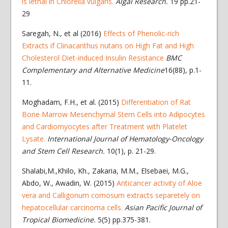
is lethal in Chlorella vulgaris.
Algal Research.
19 pp.21-
29
Saregah, N., et al (2016)
Effects of Phenolic-rich
Extracts if Clinacanthus nutans on High Fat and High
Cholesterol Diet-induced Insulin Resistance
BMC
Complementary and Alternative Medicine
16(88), p.1-
11.
Moghadam, F.H., et al. (2015)
Differentiation of Rat
Bone Marrow Mesenchymal Stem Cells into Adipocytes
and Cardiomyocytes after Treatment with Platelet
Lysate.
International Journal of Hematology-Oncology
and Stem Cell Research.
10(1), p. 21-29.
Shalabi,M.,Khilo, Kh., Zakaria, M.M., Elsebaei, M.G.,
Abdo, W., Awadin, W. (2015)
Anticancer activity of Aloe
vera and Calligonum comosum extracts separetely on
hepatocellular carcinoma cells.
Asian Pacific Journal of
Tropical Biomedicine.
5(5) pp.375-381.