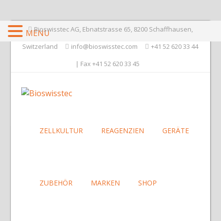
Bioswisstec AG, Ebnatstrasse 65, 8200 Schaffhausen,
MENU
Switzerland
info@bioswisstec.com
+41 52 620 33 44
| Fax +41 52 620 33 45
ZELLKULTUR
REAGENZIEN
GERÄTE
ZUBEHÖR
MARKEN
SHOP