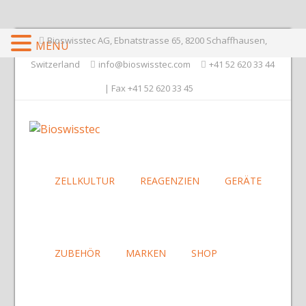
Bioswisstec AG, Ebnatstrasse 65, 8200 Schaffhausen,
MENU
Switzerland
info@bioswisstec.com
+41 52 620 33 44
| Fax +41 52 620 33 45
ZELLKULTUR
REAGENZIEN
GERÄTE
ZUBEHÖR
MARKEN
SHOP