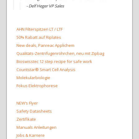
- Delf Heger VP Sales
AHN Filterspitzen LT / LTF
50% Rabatt auf Riplates
New deals, Panreac Applichem
Qualitäts-Zentrifugenröhrchen, neu mit Zipbag
Bioswisstec 12 step recipe for safe work
Countstar® Smart Cell Analysis
Molekularbiologie
Fokus Elektrophorese
NEW’s Flyer
Safety Datasheets
Zertifikate
Manuals Anleitungen
Jobs & Karriere