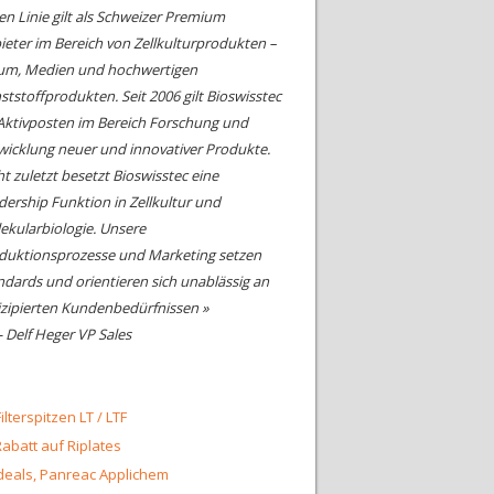
en Linie gilt als Schweizer Premium
ieter im Bereich von Zellkulturprodukten –
um, Medien und hochwertigen
ststoffprodukten. Seit 2006 gilt Bioswisstec
 Aktivposten im Bereich Forschung und
wicklung neuer und innovativer Produkte.
ht zuletzt besetzt Bioswisstec eine
dership Funktion in Zellkultur und
ekularbiologie. Unsere
duktionsprozesse und Marketing setzen
ndards und orientieren sich unablässig an
izipierten Kundenbedürfnissen »
- Delf Heger VP Sales
ilterspitzen LT / LTF
abatt auf Riplates
eals, Panreac Applichem