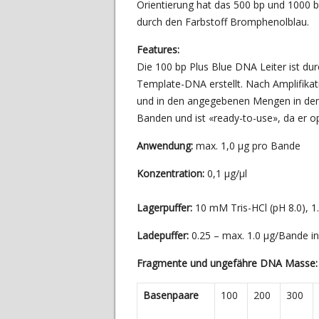
Orientierung hat das 500 bp und 1000 b
durch den Farbstoff Bromphenolblau.
Features:
Die 100 bp Plus Blue DNA Leiter ist d
Template-DNA erstellt. Nach Amplifika
und in den angegebenen Mengen in den
Banden und ist «ready-to-use», da er o
Anwendung:
max. 1,0 µg pro Bande
Konzentration:
0,1 µg/µl
Lagerpuffer:
10 mM Tris-HCl (pH 8.0)
Ladepuffer:
0.25 – max. 1.0 µg/Bande in
Fragmente und ungefähre DNA Masse:
Basenpaare
100
200
300