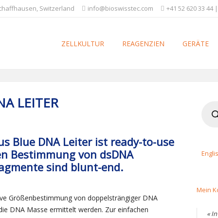
Schaffhausen, Switzerland
info@bioswisstec.com
+41 52 620 33 44 |
ZELLKULTUR
REAGENZIEN
GERÄTE
NA LEITER
Produ
searc
us Blue DNA Leiter ist ready-to-use
iven Bestimmung von dsDNA
Engli
agmente sind blunt-end.
Mein K
tative Größenbestimmung von doppelsträngiger DNA
die DNA Masse ermittelt werden. Zur einfachen
« I