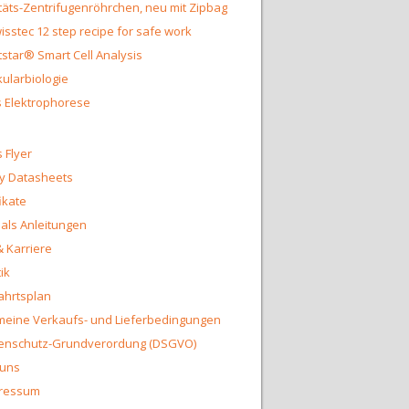
täts-Zentrifugenröhrchen, neu mit Zipbag
isstec 12 step recipe for safe work
star® Smart Cell Analysis
ularbiologie
 Elektrophorese
 Flyer
y Datasheets
fikate
ls Anleitungen
& Karriere
ik
ahrtsplan
meine Verkaufs- und Lieferbedingungen
enschutz-Grundverordung (DSGVO)
 uns
ressum