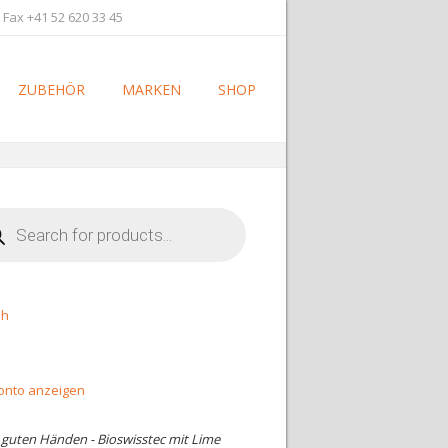
 Fax +41 52 620 33 45
ZUBEHÖR
MARKEN
SHOP
cts
h
sh
onto anzeigen
n guten Händen - Bioswisstec mit Lime