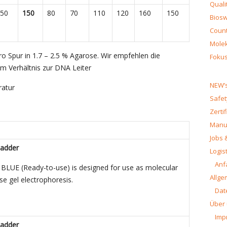
Quali
50
150
80
70
110
120
160
150
Biosw
Count
Molek
 pro Spur in 1.7 – 2.5 % Agarose. Wir empfehlen die
Fokus
m Verhältnis zur DNA Leiter
NEW’s
ratur
Safet
Zerti
Manua
Jobs 
adder
Logist
Anf
LUE (Ready-to-use) is designed for use as molecular
Allge
se gel electrophoresis.
Dat
Über
Imp
adder