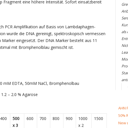
p Fragment eine höhere Intensität. Sofort einsatzbereit
Gre
Anb
Ser
Kun
urch PCR Amplifikation auf Basis von Lambdaphagen-
als
tion wurde die DNA gereinigt, spektroskopisch vermessen
Ent
 Marker eingesetzt. Der DNA Marker besteht aus 11
Nic
ptimal mit Bromphenolblau gemischt ist.
Lea
Mol
Pro
Sta
ant
, 1.0 mM EDTA, 50mM NaCl, Bromphenolbau
 1.2 – 2.0 % Agarose
AHN F
50% R
400
500
600
700
800
900
1000
1500
New d
x 3
x 2