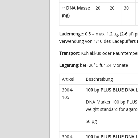
~ DNA Masse
20
20
30
(ng)
Lademenge
: 0.5 – max. 1.2 µg (2-6 µl)
Verwendung von 1/10 des Ladepuffers i
Transport
: Kühlakkus oder Raumtempe
Lagerung
: bei -20°C für 24 Monate
Artikel
Beschreibung
3904-
100 bp PLUS BLUE DNA L
105
DNA Marker 100 bp PLUS B
weight standard for agaro
50
µg
3904-
100 bp PLUS BLUE DNA L