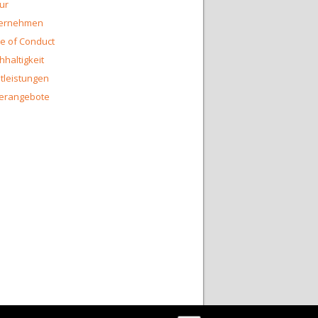
ur
ernehmen
e of Conduct
hhaltigkeit
tleistungen
erangebote